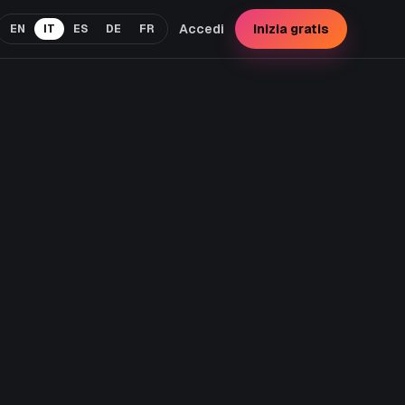
INGLESE
ITALIANO
SPAGNOLO
TEDESCO
FRANCESE
Accedi
Inizia gratis
EN
IT
ES
DE
FR