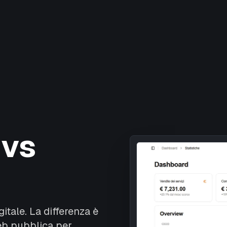
 vs
itale. La differenza è
eb pubblica per