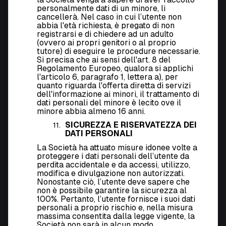
personalmente dati di un minore, li
cancellerà. Nel caso in cui l’utente non
abbia l'età richiesta, è pregato di non
registrarsi e di chiedere ad un adulto
(ovvero ai propri genitori o al proprio
tutore) di eseguire le procedure necessarie.
Si precisa che ai sensi dell'art. 8 del
Regolamento Europeo, qualora si applichi
l'articolo 6, paragrafo 1, lettera a), per
quanto riguarda l'offerta diretta di servizi
dell'informazione ai minori, il trattamento di
dati personali del minore è lecito ove il
minore abbia almeno 16 anni.
SICUREZZA E RISERVATEZZA DEI
DATI PERSONALI
La Società ha attuato misure idonee volte a
proteggere i dati personali dell’utente da
perdita accidentale e da accessi, utilizzo,
modifica e divulgazione non autorizzati.
Nonostante ciò, l’utente deve sapere che
non è possibile garantire la sicurezza al
100%. Pertanto, l’utente fornisce i suoi dati
personali a proprio rischio e, nella misura
massima consentita dalla legge vigente, la
Società non sarà in alcun modo