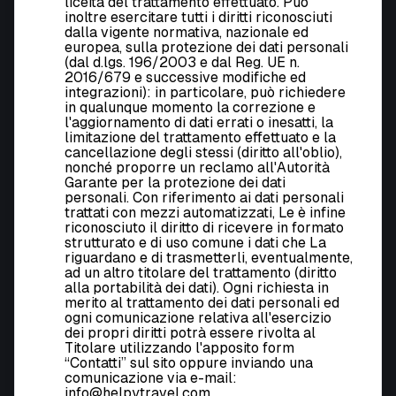
liceità del trattamento effettuato. Può
inoltre esercitare tutti i diritti riconosciuti
dalla vigente normativa, nazionale ed
europea, sulla protezione dei dati personali
(dal d.lgs. 196/2003 e dal Reg. UE n.
2016/679 e successive modifiche ed
integrazioni): in particolare, può richiedere
in qualunque momento la correzione e
l'aggiornamento di dati errati o inesatti, la
limitazione del trattamento effettuato e la
cancellazione degli stessi (diritto all'oblio),
nonché proporre un reclamo all'Autorità
Garante per la protezione dei dati
personali. Con riferimento ai dati personali
trattati con mezzi automatizzati, Le è infine
riconosciuto il diritto di ricevere in formato
strutturato e di uso comune i dati che La
riguardano e di trasmetterli, eventualmente,
ad un altro titolare del trattamento (diritto
alla portabilità dei dati). Ogni richiesta in
merito al trattamento dei dati personali ed
ogni comunicazione relativa all'esercizio
dei propri diritti potrà essere rivolta al
Titolare utilizzando l'apposito form
“Contatti” sul sito oppure inviando una
comunicazione via e-mail:
info@helpytravel.com.