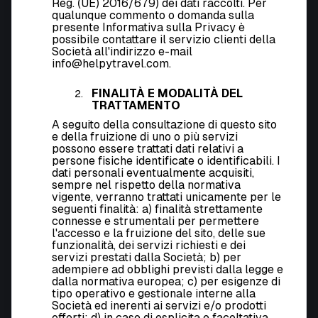
Reg. (UE) 2016/679) dei dati raccolti. Per
qualunque commento o domanda sulla
presente Informativa sulla Privacy è
possibile contattare il servizio clienti della
Società all'indirizzo e-mail
info@helpytravel.com.
FINALITÀ E MODALITÀ DEL
TRATTAMENTO
A seguito della consultazione di questo sito
e della fruizione di uno o più servizi
possono essere trattati dati relativi a
persone fisiche identificate o identificabili. I
dati personali eventualmente acquisiti,
sempre nel rispetto della normativa
vigente, verranno trattati unicamente per le
seguenti finalità: a) finalità strettamente
connesse e strumentali per permettere
l'accesso e la fruizione del sito, delle sue
funzionalità, dei servizi richiesti e dei
servizi prestati dalla Società; b) per
adempiere ad obblighi previsti dalla legge e
dalla normativa europea; c) per esigenze di
tipo operativo e gestionale interne alla
Società ed inerenti ai servizi e/o prodotti
offerti; d) in caso di esplicita e facoltativa